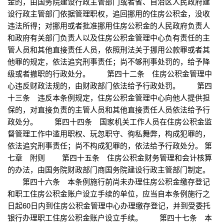
金的，由国务院建设行政主管部门或者省、自治区人民政府建
设行政主管部门依据管理职权，追回挪用的住房公积金，没收
违法所得；对挪用或者批准挪用住房公积金的人民政府负责人
和政府有关部门负责人以及住房公积金管理中心负有责任的主
管人员和其他直接责任人员，依照刑法关于挪用公款罪或者其
他罪的规定，依法追究刑事责任；尚不够刑事处罚的，给予降
级或者撤职的行政处分。 第四十二条 住房公积金管理中
心违反财政法规的，由财政部门依法给予行政处罚。 第四
十三条 违反本条例规定，住房公积金管理中心向他人提供担
保的，对直接负责的主管人员和其他直接责任人员依法给予行
政处分。 第四十四条 国家机关工作人员在住房公积金监
督管理工作中滥用职权、玩忽职守、徇私舞弊，构成犯罪的，
依法追究刑事责任；尚不构成犯罪的，依法给予行政处分。 第
七章 附则 第四十五条 住房公积金财务管理和会计核算
的办法，由国务院财政部门商国务院建设行政主管部门制定。
第四十六条 本条例施行前尚未办理住房公积金缴存登记
和职工住房公积金账户设立手续的单位，应当自本条例施行之
日起60日内到住房公积金管理中心办理缴存登记，并到受委托
银行办理职工住房公积金账户设立手续。 第四十七条 本