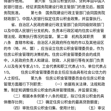
得挪作他用。 第六条 住房公积金的存、贷利率由中国人
民银行提出，经征求国务院建设行政主管部门的意见后，报国
务院批准。 第七条 国务院建设行政主管部门会同国务院
财政部门、中国人民银行拟定住房公积金政策，并监督执行。
省、自治区人民政府建设行政主管部门会同同级财政部门
以及中国人民银行分支机构，负责本行政区域内住房公积金管
理法规、政策执行情况的监督。 第二章 机构及其职责 第
八条 直辖市和省、自治区人民政府所在地的市以及其他设区
的市（地、州、盟），应当设立住房公积金管理委员会，作为
住房公积金管理的决策机构。住房公积金管理委员会的成员
中，人民政府负责人和建设、财政、人民银行等有关部门负责
人以及有关专家占1/3，工会代表和职工代表占1/3，单位代表占
1/3。 住房公积金管理委员会主任应当由具有社会公信力的
人士担任。 第九条 住房公积金管理委员会在住房公积金
管理方面履行下列职责： （一）依据有关法律、法规和政
策，制定和调整住房公积金的具体管理措施，并监督实施；
（二）根据本条例第十八条的规定，拟订住房公积金的具
体缴存比例； （三）确定住房公积金的最高贷款额度；
（四）审批住房公积金归集、使用计划； （五）审议