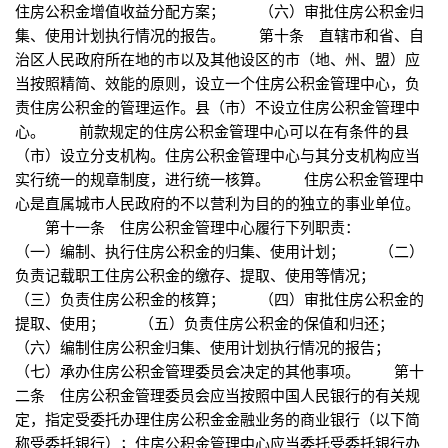
住房公积金增值收益分配方案； （六）审批住房公积金归
集、使用计划执行情况的报告。 第十条 直辖市和省、自
治区人民政府所在地的市以及其他设区的市（地、州、盟）应
当按照精简、效能的原则，设立一个住房公积金管理中心，负
责住房公积金的管理运作。县（市）不设立住房公积金管理中
心。 前款规定的住房公积金管理中心可以在有条件的县
（市）设立分支机构。住房公积金管理中心与其分支机构应当
实行统一的规章制度，进行统一核算。 住房公积金管理中
心是直属城市人民政府的不以营利为目的的独立的事业单位。
第十一条 住房公积金管理中心履行下列职责：
（一）编制、执行住房公积金的归集、使用计划； （二）
负责记载职工住房公积金的缴存、提取、使用等情况；
（三）负责住房公积金的核算； （四）审批住房公积金的
提取、使用； （五）负责住房公积金的保值和归还；
（六）编制住房公积金归集、使用计划执行情况的报告；
（七）承办住房公积金管理委员会决定的其他事项。 第十
二条 住房公积金管理委员会应当按照中国人民银行的有关规
定，指定受委托办理住房公积金金融业务的商业银行（以下简
称受委托银行）；住房公积金管理中心应当委托受委托银行办