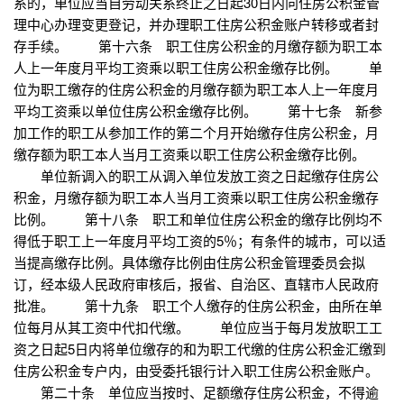
系的，单位应当自劳动关系终止之日起30日内向住房公积金管
理中心办理变更登记，并办理职工住房公积金账户转移或者封
存手续。 第十六条 职工住房公积金的月缴存额为职工本
人上一年度月平均工资乘以职工住房公积金缴存比例。 单
位为职工缴存的住房公积金的月缴存额为职工本人上一年度月
平均工资乘以单位住房公积金缴存比例。 第十七条 新参
加工作的职工从参加工作的第二个月开始缴存住房公积金，月
缴存额为职工本人当月工资乘以职工住房公积金缴存比例。
单位新调入的职工从调入单位发放工资之日起缴存住房公
积金，月缴存额为职工本人当月工资乘以职工住房公积金缴存
比例。 第十八条 职工和单位住房公积金的缴存比例均不
得低于职工上一年度月平均工资的5％；有条件的城市，可以适
当提高缴存比例。具体缴存比例由住房公积金管理委员会拟
订，经本级人民政府审核后，报省、自治区、直辖市人民政府
批准。 第十九条 职工个人缴存的住房公积金，由所在单
位每月从其工资中代扣代缴。 单位应当于每月发放职工工
资之日起5日内将单位缴存的和为职工代缴的住房公积金汇缴到
住房公积金专户内，由受委托银行计入职工住房公积金账户。
第二十条 单位应当按时、足额缴存住房公积金，不得逾