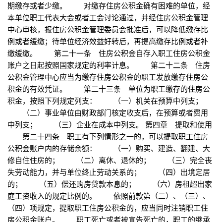
期缴存或者少缴。 对缴存住房公积金确有困难的单位，经
本单位职工代表大会或者工会讨论通过，并经住房公积金管理
中心审核，报住房公积金管理委员会批准后，可以降低缴存比
例或者缓缴；待单位经济效益好转后，再提高缴存比例或者补
缴缓缴。 第二十一条 住房公积金自存入职工住房公积金
账户之日起按照国家规定的利率计息。 第二十二条 住房
公积金管理中心应当为缴存住房公积金的职工发放缴存住房公
积金的有效凭证。 第二十三条 单位为职工缴存的住房公
积金，按照下列规定列支： （一）机关在预算中列支；
（二）事业单位由财政部门核定收支后，在预算或者费用
中列支； （三）企业在成本中列支。 第四章 提取和使用
第二十四条 职工有下列情形之一的，可以提取职工住房
公积金账户内的存储余额： （一）购买、建造、翻建、大
修自住住房的； （二）离休、退休的； （三）完全丧
失劳动能力，并与单位终止劳动关系的； （四）出境定居
的； （五）偿还购房贷款本息的； （六）房租超出家
庭工资收入的规定比例的。 依照前款第（二）、（三）、
（四）项规定，提取职工住房公积金的，应当同时注销职工住
房公积金账户。 职工死亡或者被宣告死亡的，职工的继承